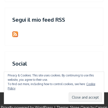
Segui il mio feed RSS
Social
Privacy & Cookies: This site uses cookies. By continuing to use this
View
website, you agree to their use.
patrizia.violi’s
To find out more, including how to control cookies, see here:
Cookie
profile
on
Policy
Facebook
© All Right Reserved
Proudly powered by WordPress
|
Theme: Shree Clean by
Canyon