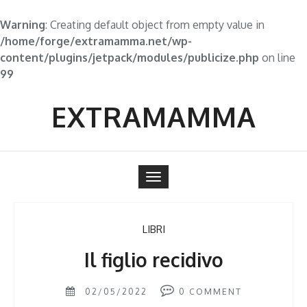
Warning
: Creating default object from empty value in
/home/forge/extramamma.net/wp-
content/plugins/jetpack/modules/publicize.php
on line
99
Skip
to
EXTRAMAMMA
content
Toggle
navigation
LIBRI
Il figlio recidivo
02/05/2022
0
COMMENT