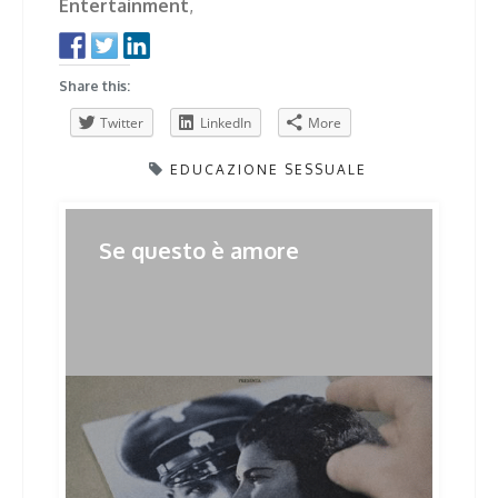
Entertainment
,
Share this:
Twitter
LinkedIn
More
EDUCAZIONE SESSUALE
Post
Se questo è amore
Previous
Next
Previous
Next
post:
post:
navigation
Related Posts