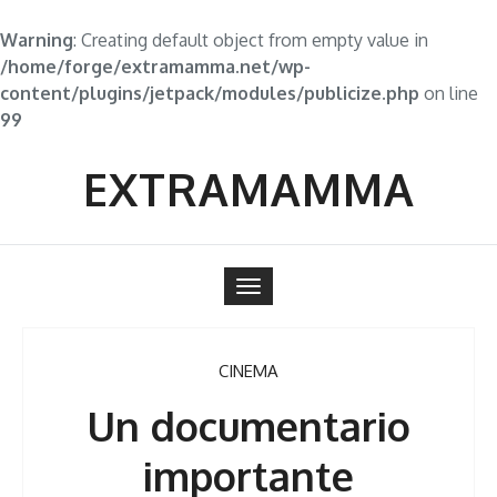
Warning
: Creating default object from empty value in
/home/forge/extramamma.net/wp-
content/plugins/jetpack/modules/publicize.php
on line
99
Skip
to
EXTRAMAMMA
content
Toggle
navigation
CINEMA
Un documentario
importante