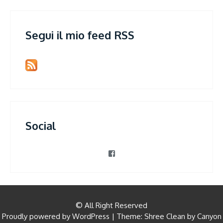
Segui il mio feed RSS
Social
View
patrizia.violi’s
profile
on
Facebook
© All Right Reserved
Proudly powered by WordPress
|
Theme: Shree Clean by
Canyon