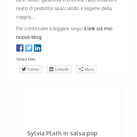
reato di pedofilia spacciando il legame della
coppia…
Per continuare a leggere segui
il link sul mio
nuovo blog
.
Share this:
Twitter
LinkedIn
More
Post
Previous
Next
Previous
Next
post:
post:
navigation
Related Posts
Sylvia Plath in salsa pop