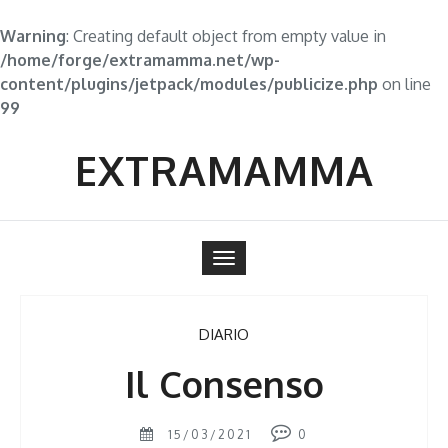
Warning
: Creating default object from empty value in
/home/forge/extramamma.net/wp-
content/plugins/jetpack/modules/publicize.php
on line
99
Skip
to
EXTRAMAMMA
content
Toggle
navigation
DIARIO
Il Consenso
15/03/2021
0