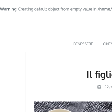
Warning
: Creating default object from empty value in
/home/
Skip
to
content
BENESSERE
CINE
Il figl
02/