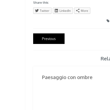
Share this:
Twitter
LinkedIn
More
Post
Previous
Previous
post:
navigation
Rel
Paesaggio con ombre