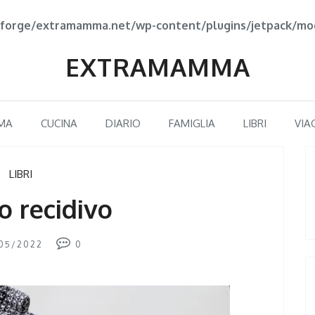
forge/extramamma.net/wp-content/plugins/jetpack/mod
EXTRAMAMMA
MA
CUCINA
DIARIO
FAMIGLIA
LIBRI
VIA
LIBRI
io recidivo
05/2022
0