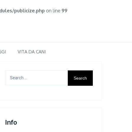
ules/publicize.php
on line
99
GGI
VITA DA CANI
Search
for:
Info