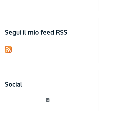
Segui il mio feed RSS
Social
View
patrizia.violi’s
profile
on
Facebook