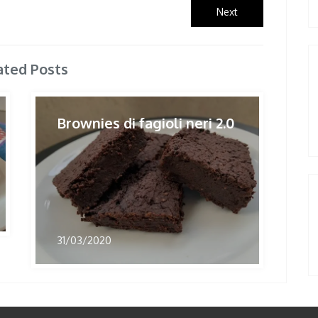
Next
Next
post:
ated Posts
Brownies di fagioli neri 2.0
31/03/2020