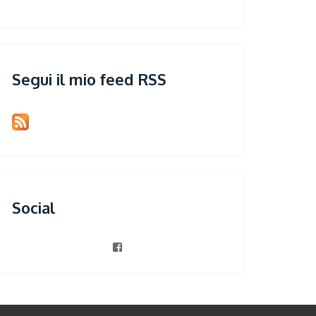
Segui il mio feed RSS
Social
View
patrizia.violi’s
profile
on
Facebook