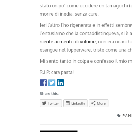
stato un po’ come uccidere un tamagochi (e
morire di inedia, senza cure.
Ieri l’altro l’ho rigenerata e in effetti sem
l’entusiamo che la contaddistingueva, si è 
niente aumento di volume
, non era neanch
esangue nel tupperware, triste come una 
Mi sento tanto in colpa e confesso il mio m
R.I.P: cara pasta!
Share this:
Twitter
LinkedIn
More
PAN