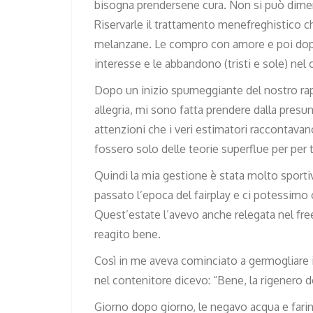
bisogna prendersene cura. Non si può dimen
Riservarle il trattamento menefreghistico ch
melanzane. Le compro con amore e poi dopo 
interesse e le abbandono (tristi e sole) nel 
Dopo un inizio spumeggiante del nostro ra
allegria, mi sono fatta prendere dalla pres
attenzioni che i veri estimatori raccontavan
fossero solo delle teorie superflue per per t
Quindi la mia gestione è stata molto sport
passato l’epoca del fairplay e ci potessim
Quest’estate l’avevo anche relegata nel fre
reagito bene.
Così in me aveva cominciato a germogliare il
nel contenitore dicevo: “Bene, la rigenero 
Giorno dopo giorno, le negavo acqua e farin