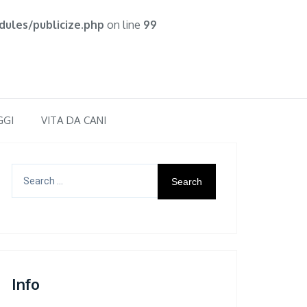
ules/publicize.php
on line
99
GGI
VITA DA CANI
Search
for:
Info