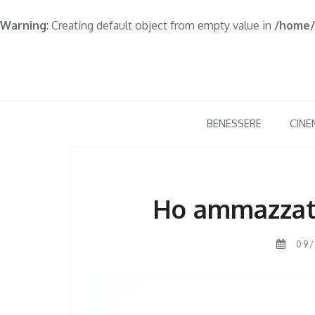
Warning
: Creating default object from empty value in
/home/
Skip
to
content
BENESSERE
CINE
Ho ammazzat
09/