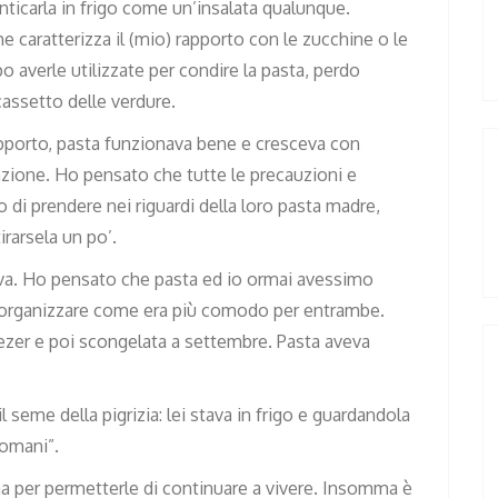
ticarla in frigo come un’insalata qualunque.
e caratterizza il (mio) rapporto con le zucchine o le
averle utilizzate per condire la pasta, perdo
cassetto delle verdure.
pporto, pasta funzionava bene e cresceva con
unzione. Ho pensato che tutte le precauzioni e
o di prendere nei riguardi della loro pasta madre,
irarsela un po’.
iva. Ho pensato che pasta ed io ormai avessimo
o organizzare come era più comodo per entrambe.
ezer e poi scongelata a settembre. Pasta aveva
 seme della pigrizia: lei stava in frigo e guardandola
domani”.
a per permetterle di continuare a vivere. Insomma è