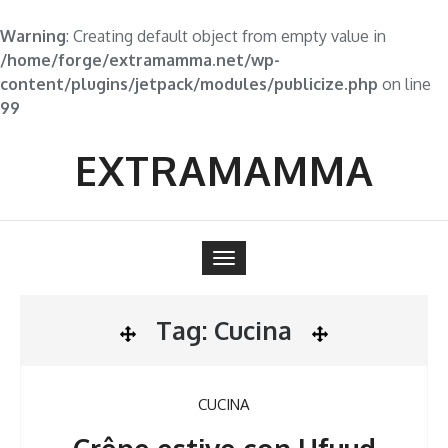
Warning
: Creating default object from empty value in
/home/forge/extramamma.net/wp-
content/plugins/jetpack/modules/publicize.php
on line
99
Skip
to
EXTRAMAMMA
content
Toggle
navigation
Tag:
Cucina
CUCINA