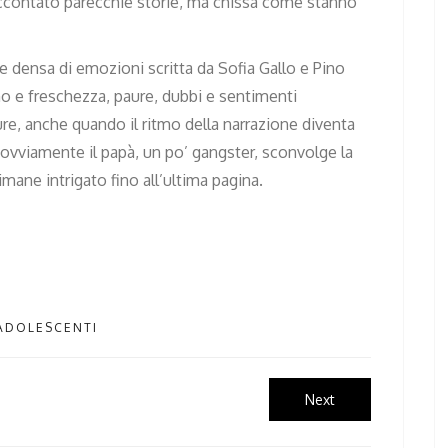
contato parecchie storie, ma chissà come stanno
 e densa di emozioni scritta da Sofia Gallo e Pino
o e freschezza, paure, dubbi e sentimenti
ure, anche quando il ritmo della narrazione diventa
 ovviamente il papà, un po’ gangster, sconvolge la
e rimane intrigato fino all’ultima pagina.
ADOLESCENTI
Next
Next
post: