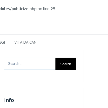
ules/publicize.php
on line
99
GGI
VITA DA CANI
Search
for:
Info