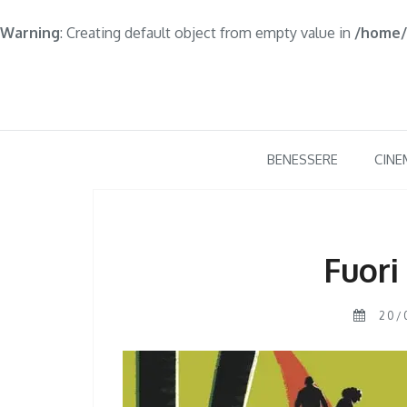
Warning
: Creating default object from empty value in
/home/
Skip
to
content
BENESSERE
CINE
Fuori
20/