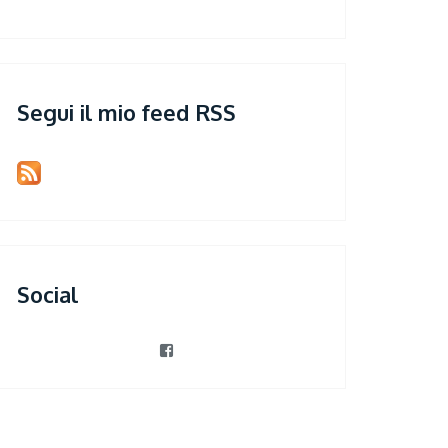
Segui il mio feed RSS
Social
View
patrizia.violi’s
profile
on
Facebook