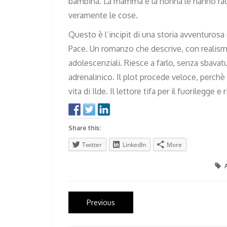
bambina. La mamma e la nonna le hanno rac
veramente le cose.
Questo è l’incipit di una storia avventurosa
Pace. Un romanzo che descrive, con realism
adolescenziali. Riesce a farlo, senza sbavat
adrenalinico. Il plot procede veloce, perchè
vita di Ilde. Il lettore tifa per il fuorilegge 
Share this:
Twitter
LinkedIn
More
Post
Previous
Previous
post:
navigation