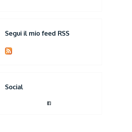
Segui il mio feed RSS
Social
View
patrizia.violi’s
profile
on
Facebook