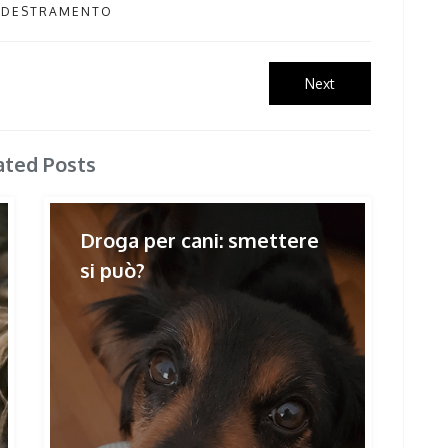
DESTRAMENTO
Next
Next
post:
ated Posts
Droga per cani: smettere
si può?