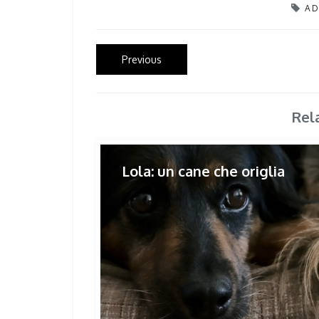
AD
Post
Previous
Previous
post:
navigation
Rel
Lola: un cane che origlia