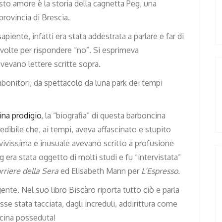
to amore è la storia della cagnetta Peg, una
provincia di Brescia.
piente, infatti era stata addestrata a parlare e far di
e volte per rispondere “no”. Si esprimeva
evano lettere scritte sopra.
bonitori, da spettacolo da luna park dei tempi
ina prodigio
, la “biografia” di questa barboncina
edibile che, ai tempi, aveva affascinato e stupito
a vivissima e inusuale avevano scritto a profusione
g era stata oggetto di molti studi e fu “intervistata”
rriere della Sera
ed Elisabeth Mann per
L’Espresso.
ente. Nel suo libro Biscàro riporta tutto ciò e parla
se stata tacciata, dagli increduli, addirittura come
cina posseduta!