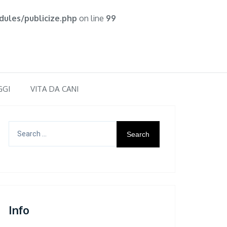
ules/publicize.php
on line
99
GGI
VITA DA CANI
Search
for:
Info