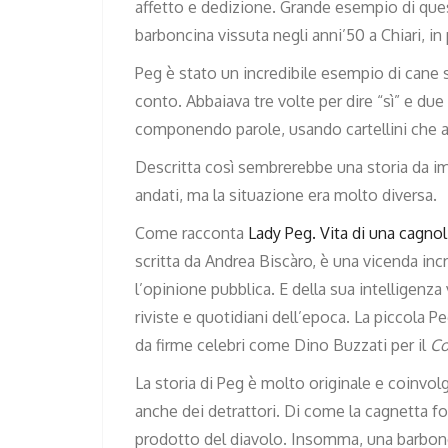
affetto e dedizione. Grande esempio di ques
barboncina vissuta negli anni’50 a Chiari, in 
Peg è stato un incredibile esempio di cane sa
conto. Abbaiava tre volte per dire “sì” e du
componendo parole, usando cartellini che av
Descritta così sembrerebbe una storia da im
andati, ma la situazione era molto diversa.
Come racconta
Lady Peg. Vita di una cagnol
scritta da Andrea Biscàro, è una vicenda incr
l’opinione pubblica. E della sua intelligenz
riviste e quotidiani dell’epoca. La piccola Pe
da firme celebri come Dino Buzzati per il
Co
La storia di Peg è molto originale e coinvolg
anche dei detrattori. Di come la cagnetta fos
prodotto del diavolo. Insomma, una barbon