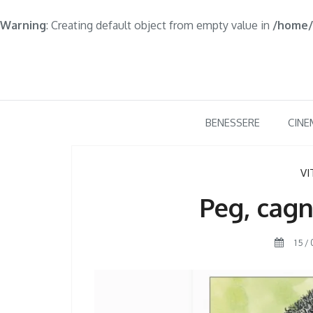
Warning
: Creating default object from empty value in
/home/
Skip
to
content
BENESSERE
CINE
VI
Peg, cagn
15/