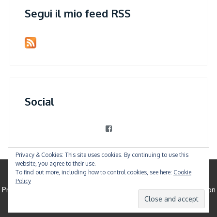
Segui il mio feed RSS
Social
View
patrizia.violi’s
profile
on
Privacy & Cookies: This site uses cookies. By continuing to use this
Facebook
website, you agree to their use.
To find out more, including how to control cookies, see here:
Cookie
© All Right Reserved
Policy
Proudly powered by WordPress
|
Theme: Shree Clean by
Canyon
Themes
.