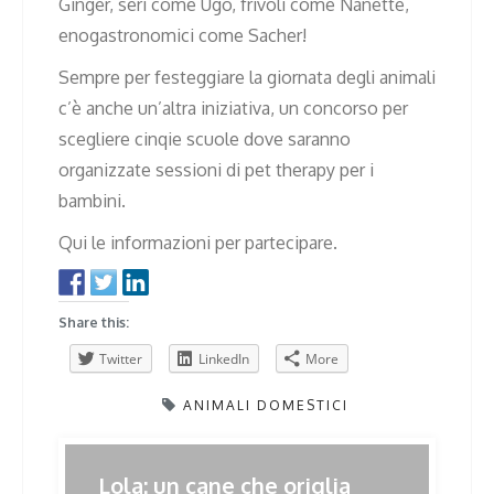
Ginger, seri come Ugo, frivoli come Nanette,
enogastronomici come Sacher!
Sempre per festeggiare la giornata degli animali
c’è anche un’altra iniziativa, un concorso per
scegliere cinqie scuole dove saranno
organizzate sessioni di pet therapy per i
bambini.
Qui le informazioni per partecipare.
Share this:
Twitter
LinkedIn
More
ANIMALI DOMESTICI
Post
Lola: un cane che origlia
Previous
Next
Previous
Next