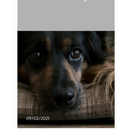
post:
post:
navigation
Related Posts
09/02/2021