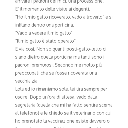
arrivare i padroni dei mici. Una processione.
E’ il momento delle visite ai degenti.
“Ho il mio gatto ricoverato, vado a trovarlo” e si
infilano dentro una porticina.
“Vado a vedere il mio gatto”
“Il mio gatto è stato operato”
E via così. Non so quanti posti-gatto-letto ci
siano dietro quella porticina ma tanti sono i
padroni premurosi. Secondo me molto più
preoccupati che se fosse ricoverata una
vecchia zia.
Lola ed io rimaniamo sole, lei tira sempre per
uscire. Dopo un’ora di attesa, vado dalla
segretaria (quella che mi ha fatto sentire scema
al telefono) e le chiedo se il veterinario con cui
ho prenotato la vaccinazione esiste davvero o