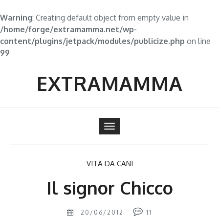
Warning
: Creating default object from empty value in
/home/forge/extramamma.net/wp-
content/plugins/jetpack/modules/publicize.php
on line
99
Skip
to
EXTRAMAMMA
content
Toggle
navigation
VITA DA CANI
Il signor Chicco
20/06/2012
11