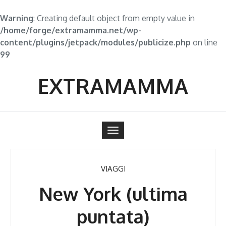
Warning
: Creating default object from empty value in
/home/forge/extramamma.net/wp-
content/plugins/jetpack/modules/publicize.php
on line
99
Skip
to
EXTRAMAMMA
content
Toggle
navigation
VIAGGI
New York (ultima
puntata)