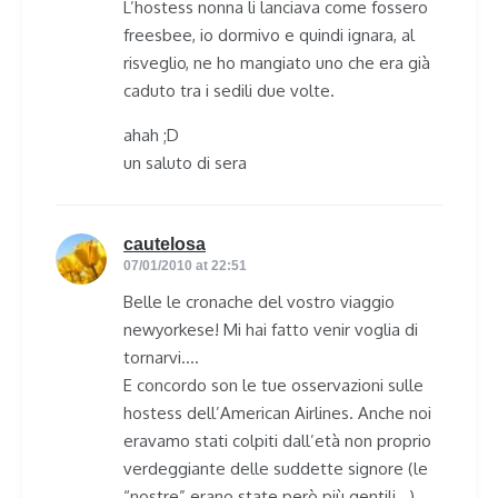
L’hostess nonna li lanciava come fossero
freesbee, io dormivo e quindi ignara, al
risveglio, ne ho mangiato uno che era già
caduto tra i sedili due volte.
ahah ;D
un saluto di sera
cautelosa
says:
07/01/2010 at 22:51
Belle le cronache del vostro viaggio
newyorkese! Mi hai fatto venir voglia di
tornarvi….
E concordo son le tue osservazioni sulle
hostess dell’American Airlines. Anche noi
eravamo stati colpiti dall’età non proprio
verdeggiante delle suddette signore (le
“nostre” erano state però più gentili…),