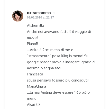
extramamma
says:
09/01/2010 at 21:27
Alchemilla
Anche noi avevamo fatto lì il viaggio di
nozze!
PianoB
…Anita è 2cm meno di me e
“stranamente” pesa 10kg in meno! Su
google reader provo a indagare, grazie di
avermelo segnalato!
Francesca
scusa pensavo fossero più conosciuti!
MariaChiara
…la mia Anitina deve essere 1.65 più o
meno
Akari 🙂