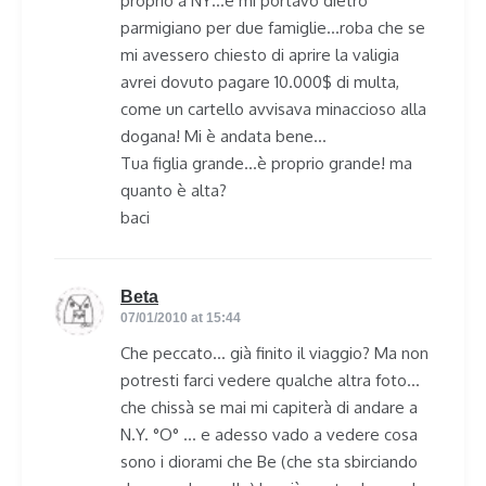
proprio a NY…e mi portavo dietro
parmigiano per due famiglie…roba che se
mi avessero chiesto di aprire la valigia
avrei dovuto pagare 10.000$ di multa,
come un cartello avvisava minaccioso alla
dogana! Mi è andata bene…
Tua figlia grande…è proprio grande! ma
quanto è alta?
baci
Beta
says:
07/01/2010 at 15:44
Che peccato… già finito il viaggio? Ma non
potresti farci vedere qualche altra foto…
che chissà se mai mi capiterà di andare a
N.Y. °O° … e adesso vado a vedere cosa
sono i diorami che Be (che sta sbirciando