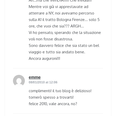
Ah…ma che INVIDIA!!!!! Che invidia!!!
Mentre voi già vi apprestavate ad
atterrare a NY, noi avevamo percorso
sulla A1 il tratto Bologna Firenze… solo 5
ore, che vuoi che sia??? ARGH…
Vi ho pensato, sperando che la situazione
voli non fosse disastrosa.
Sono davvero felice che sia stato un bel
viaggio e tutto sia andato bene.
Ancora auguroni!!!
emme
says:
08/01/2010 at 12:06
complimenti! il tuo blog è delizioso!
tornerò spesso a trovarti!
felice 2010, vale ancora, no?