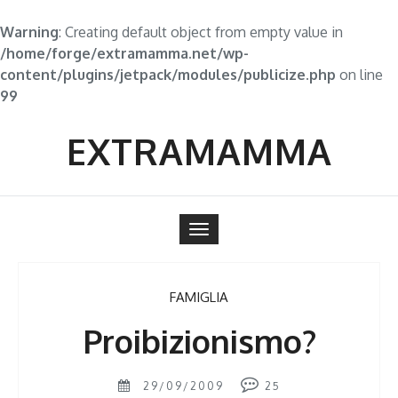
Warning
: Creating default object from empty value in
/home/forge/extramamma.net/wp-
content/plugins/jetpack/modules/publicize.php
on line
99
Skip
to
EXTRAMAMMA
content
Toggle
navigation
FAMIGLIA
Proibizionismo?
29/09/2009
25