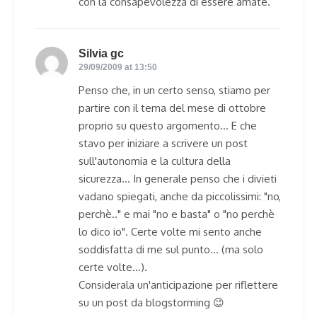
con la consapevolezza di essere amate.
Silvia gc
says:
29/09/2009 at 13:50
Penso che, in un certo senso, stiamo per
partire con il tema del mese di ottobre
proprio su questo argomento… E che
stavo per iniziare a scrivere un post
sull'autonomia e la cultura della
sicurezza… In generale penso che i divieti
vadano spiegati, anche da piccolissimi: "no,
perchè.." e mai "no e basta" o "no perchè
lo dico io". Certe volte mi sento anche
soddisfatta di me sul punto… (ma solo
certe volte…).
Considerala un'anticipazione per riflettere
su un post da blogstorming 😉