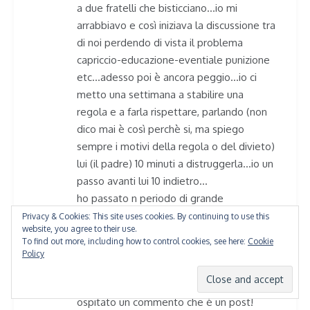
a due fratelli che bisticciano…io mi
arrabbiavo e così iniziava la discussione tra
di noi perdendo di vista il problema
capriccio-educazione-eventiale punizione
etc…adesso poi è ancora peggio…io ci
metto una settimana a stabilire una
regola e a farla rispettare, parlando (non
dico mai è così perchè si, ma spiego
sempre i motivi della regola o del divieto)
lui (il padre) 10 minuti a distruggerla…io un
passo avanti lui 10 indietro…
ho passato n periodo di grande
sconforto…ne sto venendo fuori anche
Privacy & Cookies: This site uses cookies. By continuing to use this
website, you agree to their use.
perchè se mi faccio vedere debole
To find out more, including how to control cookies, see here:
Cookie
addio…ma è dura…
Policy
scusate tutte per lo sfogo e scuse
particolari alla padrona del blog che ha
ospitato un commento che è un post!