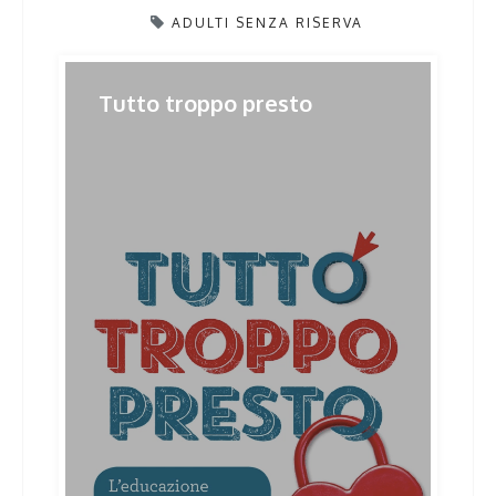
ADULTI SENZA RISERVA
Post
Tutto troppo presto
Previous
Next
Previous
Next
post:
post:
navigation
Related Posts