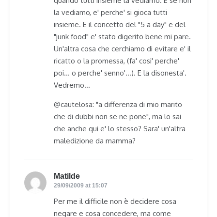
quando tutti insieme la vediamo. E se non
la vediamo, e' perche' si gioca tutti
insieme. E il concetto del "5 a day" e del
"junk food" e' stato digerito bene mi pare.
Un'altra cosa che cerchiamo di evitare e' il
ricatto o la promessa, (fa' cosi' perche'
poi… o perche' senno'…). E la disonesta'.
Vedremo…
@cautelosa: "a differenza di mio marito
che di dubbi non se ne pone", ma lo sai
che anche qui e' lo stesso? Sara' un'altra
maledizione da mamma?
Matilde
says:
29/09/2009 at 15:07
Per me il difficile non è decidere cosa
negare e cosa concedere, ma come