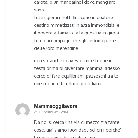
carota, o un mandarino! deve mangiare
sano.
tutti i giorni i frutti finiscono in qualche
cestino mimetizzati in altra immondizia, e
il povero affamato fa la questua in giro a
turno ai compagni che gli cedono parte
delle loro merendine.
non so, anche io avevo tante teorie in
testa prima di diventare mamma, adesso
cerco di fare equilibrismi pazzeschi tra le
mie teorie e la relatà quotidiana…
Mammaoggilavora
says:
29/09/2009 at 22:04
Da noi si cerca una via di mezzo tra tante
cose, gia' siamo fuori dagli schemi perche'
la nostra vita di famiglia e' un