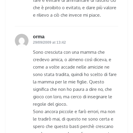
fare è evitare di ammantare di fascino ciò
che è proibito o evitato, e dare più valore
e rilievo a ciò che invece mi piace.
orma
says:
29/09/2009 at 13:42
Sono cresciuta con una mamma che
credevo amica, o almeno così diceva, e
come a volte accade nelle amicizie ne
sono stata tradita, quindi ho scelto di fare
la mamma per le mie figlie. Questo
significa che non ho paura a dire no, che
gioco con loro, ma cerco di insegnare le
regole del gioco.
Sono ancora piccole e farò errori, ma non
le tradirò mai, di questo ne sono certa e
spero che questo basti perchè crescano