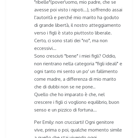
"ribelle"(pover'uomo, mio padre, che se
avesse poi visto i nipoti…), soffrendo assai
l'autorità e perché mio marito ha goduto
di grande libertà, il nostro atteggiamento
verso i figli è stato piuttosto liberale.
Certo, ci sono stati dei "no", ma non
eccessivi…
Sono cresciuti "bene" i miei figli? Oddio,
non rientrano nella categoria "figli ideali" e
ogni tanto mi sento un po' un fallimento
come madre, a differenza di mio marito
che di dubbi non se ne pone..
Quello che ho imparato è che, nel
crescere i figli ci vogliono equilibrio, buon
senso e un pizzico di fortuna…
Per Emily: non crucciarti! Ogni genitore
vive, prima o poi, qualche momento simile
a quello che stai vivendo oggi.