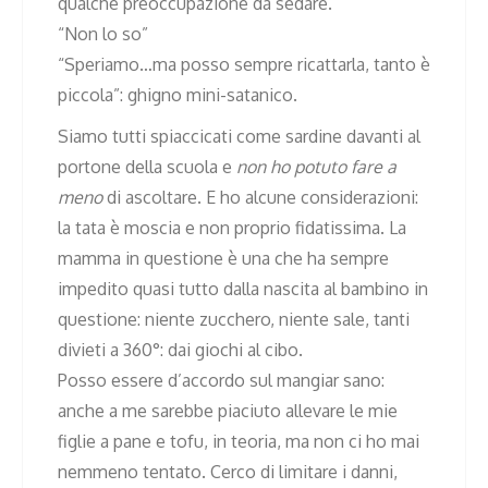
qualche preoccupazione da sedare.
“Non lo so”
“Speriamo…ma posso sempre ricattarla, tanto è
piccola”: ghigno mini-satanico.
Siamo tutti spiaccicati come sardine davanti al
portone della scuola e
non ho potuto fare a
meno
di ascoltare. E ho alcune considerazioni:
la tata è moscia e non proprio fidatissima. La
mamma in questione è una che ha sempre
impedito quasi tutto dalla nascita al bambino in
questione: niente zucchero, niente sale, tanti
divieti a 360°: dai giochi al cibo.
Posso essere d’accordo sul mangiar sano:
anche a me sarebbe piaciuto allevare le mie
figlie a pane e tofu, in teoria, ma non ci ho mai
nemmeno tentato. Cerco di limitare i danni,