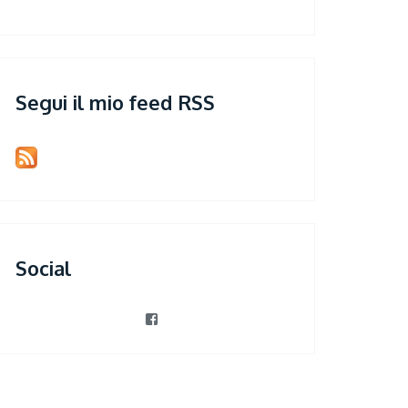
Segui il mio feed RSS
Social
View
patrizia.violi’s
profile
on
Facebook