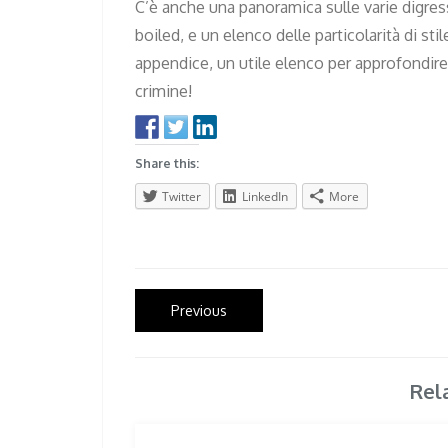
C’è anche una panoramica sulle varie digress
boiled, e un elenco delle particolarità di sti
appendice, un utile elenco per approfondire e
crimine!
Share this:
Twitter
LinkedIn
More
Post
Previous
Previous
post:
navigation
Rel