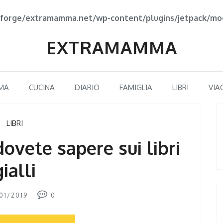
forge/extramamma.net/wp-content/plugins/jetpack/mod
EXTRAMAMMA
MA
CUCINA
DIARIO
FAMIGLIA
LIBRI
VIA
LIBRI
ovete sapere sui libri
gialli
01/2019
0