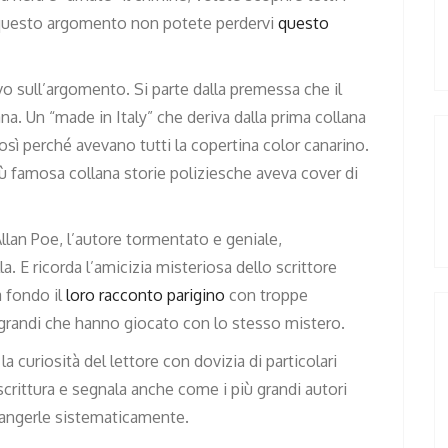
 di questo argomento non potete perdervi
questo
o sull’argomento. Si parte dalla premessa che il
na. Un “made in Italy” che deriva dalla prima collana
osì perché avevano tutti la copertina color canarino.
iù famosa collana storie poliziesche aveva cover di
llan Poe, l’autore tormentato e geniale,
la. E ricorda l’amicizia misteriosa dello scrittore
 fondo il
loro racconto parigino
con troppe
 grandi che hanno giocato con lo stesso mistero.
 curiosità del lettore con dovizia di particolari
di scrittura e segnala anche come i più grandi autori
nfrangerle sistematicamente.