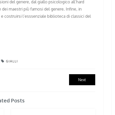
ioni del genere, dal giallo psicologico all’hard
le dei maestri più famosi del genere. Infine, in
 costruirsi l’esssenziale biblioteca di classici del
GIALLI
Next
Next
post:
ated Posts