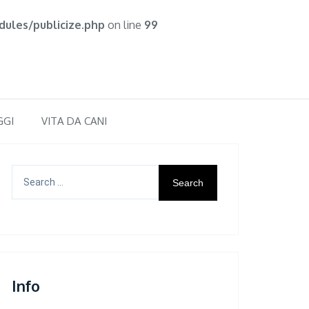
ules/publicize.php
on line
99
GGI
VITA DA CANI
Search
for:
Info