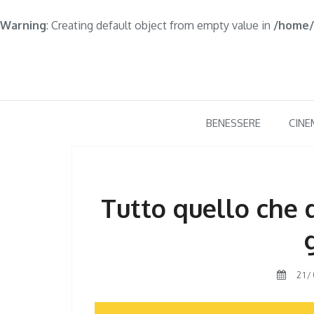
Warning
: Creating default object from empty value in
/home/
Skip
to
content
BENESSERE
CINE
Tutto quello che d
21/