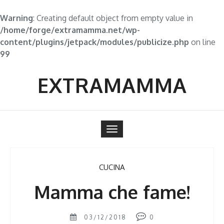
Warning
: Creating default object from empty value in
/home/forge/extramamma.net/wp-
content/plugins/jetpack/modules/publicize.php
on line
99
Skip
to
EXTRAMAMMA
content
Toggle
navigation
CUCINA
Mamma che fame!
03/12/2018
0