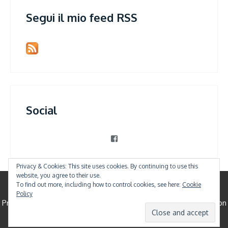
Segui il mio feed RSS
Social
View
patrizia.violi’s
profile
on
Privacy & Cookies: This site uses cookies. By continuing to use this
Facebook
website, you agree to their use.
To find out more, including how to control cookies, see here:
Cookie
© All Right Reserved
Policy
Proudly powered by WordPress
|
Theme: Shree Clean by
Canyon
Themes
.