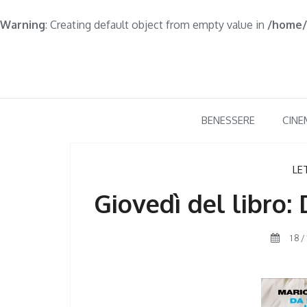
Warning
: Creating default object from empty value in
/home/
Skip
to
content
BENESSERE
CINE
LE
Giovedì del libro:
18/