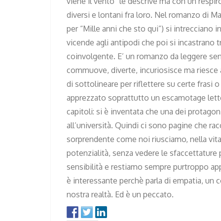
viene il vento” le descrive ma con un respi
diversi e lontani fra loro. Nel romanzo di M
per “Mille anni che sto qui”) si intrecciano i
vicende agli antipodi che poi si incastrano tr
coinvolgente. E’ un romanzo da leggere senz
commuove, diverte, incuriosisce ma riesce an
di sottolineare per riflettere su certe frasi
apprezzato soprattutto un escamotage letter
capitoli: si è inventata che una dei protago
all’università. Quindi ci sono pagine che rac
sorprendente come noi riusciamo, nella vita di
potenzialità, senza vedere le sfaccettature p
sensibilità e restiamo sempre purtroppo appia
è interessante perchè parla di empatia, un 
nostra realtà. Ed è un peccato.