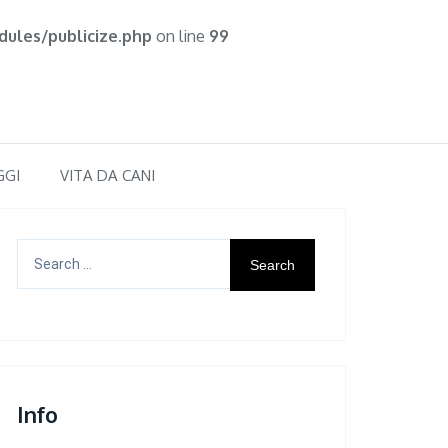
ules/publicize.php
on line
99
GGI
VITA DA CANI
Search
for:
Info