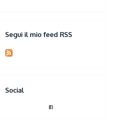
Segui il mio feed RSS
Social
View
patrizia.violi’s
profile
on
Facebook