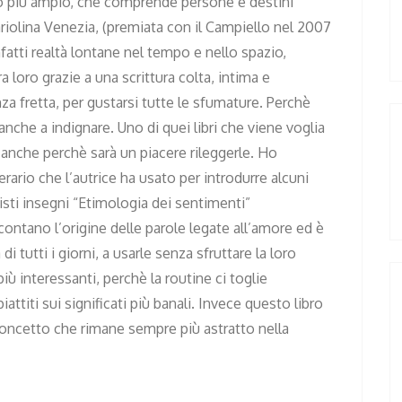
ro più ampio, che comprende persone e destini
ariolina Venezia, (premiata con il Campiello nel 2007
nfatti realtà lontane nel tempo e nello spazio,
a loro grazie a una scrittura colta, intima e
a fretta, per gustarsi tutte le sfumature. Perchè
che a indignare. Uno di quei libri che viene voglia
 o anche perchè sarà un piacere rileggerle. Ho
ario che l’autrice ha usato per introdurre alcuni
nisti insegni “Etimologia dei sentimenti”
contano l’origine delle parole legate all’amore ed è
 tutti i giorni, a usarle senza sfruttare la loro
iù interessanti, perchè la routine ci toglie
ttiti sui significati più banali. Invece questo libro
concetto che rimane sempre più astratto nella