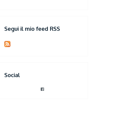
Segui il mio feed RSS
Social
View
patrizia.violi’s
profile
on
Facebook