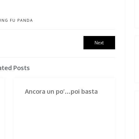
UNG FU PANDA
Next
Next
post:
ated Posts
Ancora un po’…poi basta