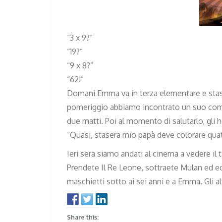
“3 x 9?”
“19?”
“9 x 8?”
“62!”
Domani Emma va in terza elementare e stase
pomeriggio abbiamo incontrato un suo com
due matti. Poi al momento di salutarlo, gli h
“Quasi, stasera mio papà deve colorare qua
Ieri sera siamo andati al cinema a vedere il
Prendete Il Re Leone, sottraete Mulan ed ec
maschietti sotto ai sei anni e a Emma. Gli al
Share this: