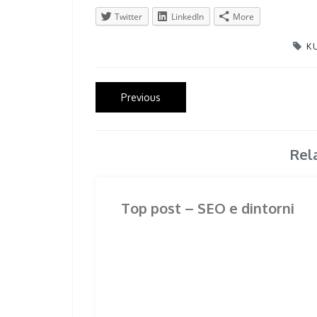
Twitter
LinkedIn
More
K
Post
Previous
Previous
post:
navigation
Rel
Top post – SEO e dintorni