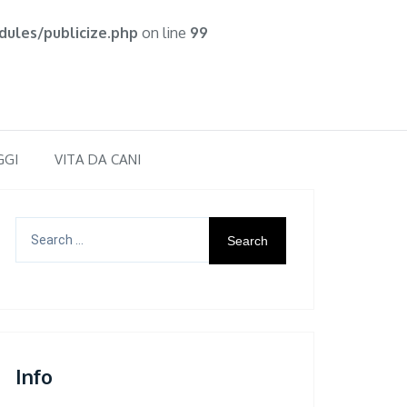
ules/publicize.php
on line
99
GGI
VITA DA CANI
Search
for:
Info