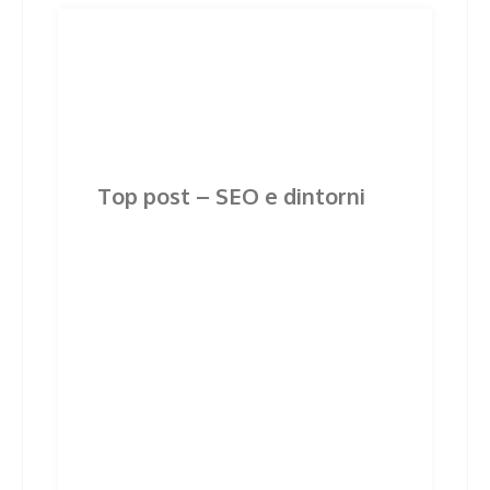
Post
Previous
Next
Previous
Next
post:
post:
navigation
Related Posts
Top post – SEO e dintorni