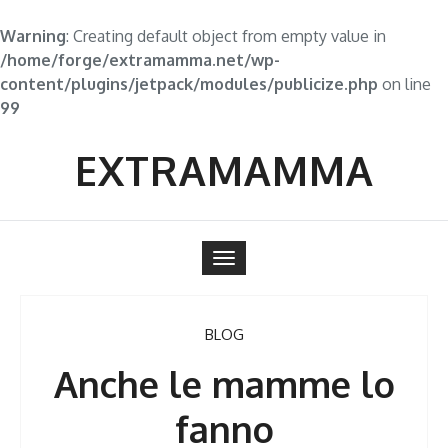
Warning
: Creating default object from empty value in
/home/forge/extramamma.net/wp-
content/plugins/jetpack/modules/publicize.php
on line
99
Skip
to
EXTRAMAMMA
content
Toggle
navigation
BLOG
Anche le mamme lo
fanno