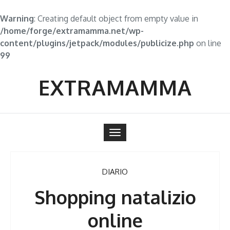
Warning
: Creating default object from empty value in
/home/forge/extramamma.net/wp-
content/plugins/jetpack/modules/publicize.php
on line
99
Skip
to
EXTRAMAMMA
content
Toggle
navigation
DIARIO
Shopping natalizio
online