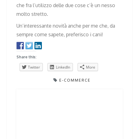
che fra l’utilizzo delle due cose c’è un nesso
molto stretto.
Un’interessante novità anche per me che, da
sempre come sapete, preferisco i cani!
Share this:
Twitter
LinkedIn
More
E-COMMERCE
Post
Previous
Next
Previous
Next
post:
post:
navigation
Related Posts