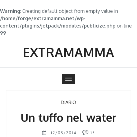
Warning
: Creating default object from empty value in
/home/forge/extramamma.net/wp-
content/plugins/jetpack/modules/publicize.php
on line
99
Skip
to
EXTRAMAMMA
content
Toggle
navigation
DIARIO
Un tuffo nel water
12/05/2014
13