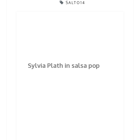
SALTO14
Post
Previous
Next
Previous
Next
post:
post:
navigation
Related Posts
Sylvia Plath in salsa pop