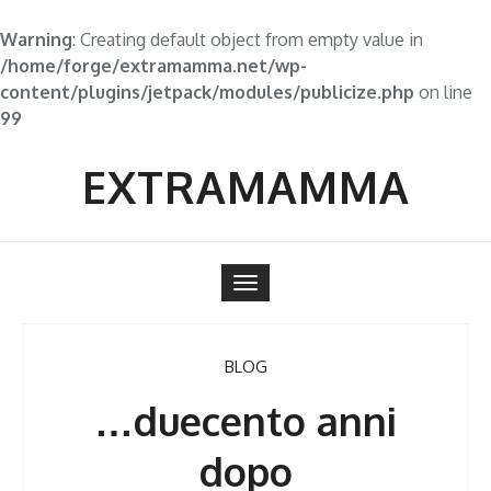
Warning
: Creating default object from empty value in
/home/forge/extramamma.net/wp-
content/plugins/jetpack/modules/publicize.php
on line
99
Skip
to
EXTRAMAMMA
content
Toggle
navigation
BLOG
…duecento anni
dopo