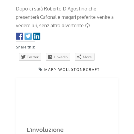
Dopo ci sarà Roberto D’Agostino che
presenterà Cafonal e magari preferite venire a
vedere lui, senz’altro divertente 🙂
Share this:
Twitter
LinkedIn
More
MARY WOLLSTONECRAFT
Post
Previous
Next
Previous
Next
post:
post:
navigation
Related Posts
L’involuzione