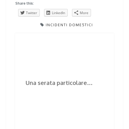
Share this:
Twitter
LinkedIn
More
INCIDENTI DOMESTICI
Post
Previous
Next
Previous
Next
post:
post:
navigation
Related Posts
Una serata particolare…