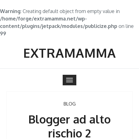
Warning
: Creating default object from empty value in
/home/forge/extramamma.net/wp-
content/plugins/jetpack/modules/publicize.php
on line
99
Skip
to
EXTRAMAMMA
content
Toggle
navigation
BLOG
Blogger ad alto
rischio 2