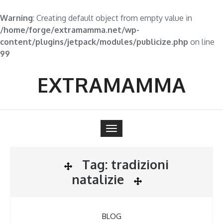
Warning
: Creating default object from empty value in
/home/forge/extramamma.net/wp-
content/plugins/jetpack/modules/publicize.php
on line
99
Skip
to
EXTRAMAMMA
content
Toggle
navigation
Tag:
tradizioni
natalizie
BLOG