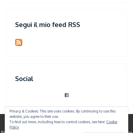
Segui il mio feed RSS
Social
View
patrizia.violi’s
profile
on
Privacy & Cookies: This site uses cookies. By continuing to use this
Facebook
website, you agree to their use.
To find out more, including how to control cookies, see here:
Cookie
© All Right Reserved
Policy
Proudly powered by WordPress
|
Theme: Shree Clean by
Canyon