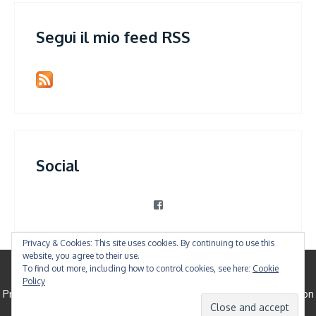
Segui il mio feed RSS
Social
View
patrizia.violi’s
profile
on
Privacy & Cookies: This site uses cookies. By continuing to use this
Facebook
website, you agree to their use.
To find out more, including how to control cookies, see here:
Cookie
© All Right Reserved
Policy
Proudly powered by WordPress
|
Theme: Shree Clean by
Canyon
Themes
.