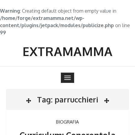
Warning
: Creating default object from empty value in
/home/forge/extramamma.net/wp-
content/plugins/jetpack/modules/publicize.php
on line
99
Skip
to
EXTRAMAMMA
content
Toggle
navigation
Tag:
parrucchieri
BIOGRAFIA