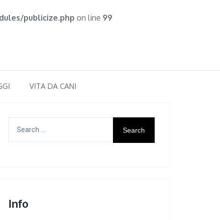
ules/publicize.php
on line
99
GGI
VITA DA CANI
Search
for:
Info