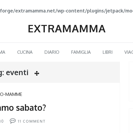
forge/extramamma.net/wp-content/plugins/jetpack/mod
EXTRAMAMMA
MA
CUCINA
DIARIO
FAMIGLIA
LIBRI
VIA
g:
eventi
CO-MAMME
iamo sabato?
10
11
COMMENT