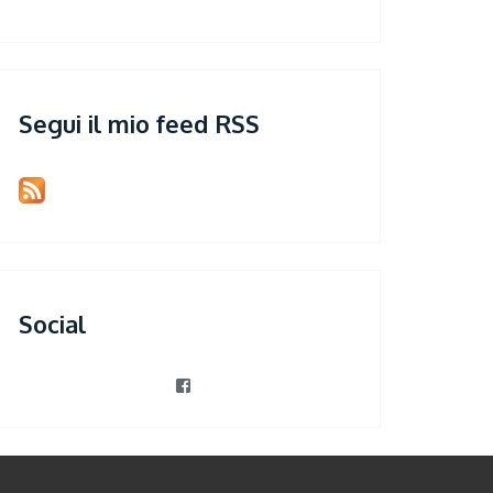
Segui il mio feed RSS
Social
View
patrizia.violi’s
profile
on
Facebook