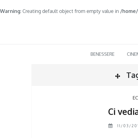
Warning
: Creating default object from empty value in
/home/
Skip
to
content
BENESSERE
CINE
Ta
E
Ci ved
11/03/20