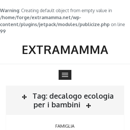
Warning
: Creating default object from empty value in
/home/forge/extramamma.net/wp-
content/plugins/jetpack/modules/publicize.php
on line
99
Skip
to
EXTRAMAMMA
content
Toggle
navigation
Tag:
decalogo ecologia
per i bambini
FAMIGLIA