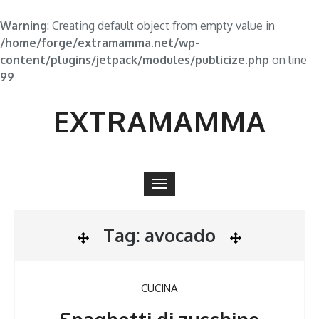
Warning
: Creating default object from empty value in
/home/forge/extramamma.net/wp-
content/plugins/jetpack/modules/publicize.php
on line
99
Skip
to
EXTRAMAMMA
content
Toggle
navigation
Tag:
avocado
CUCINA